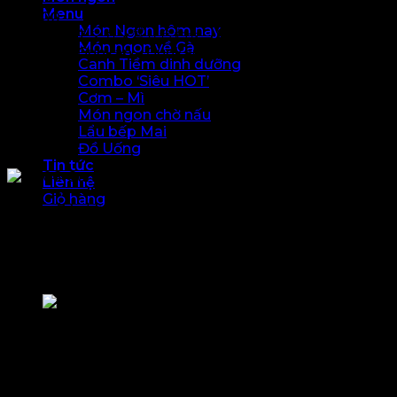
Menu
160000
Món Ngon hôm nay
GK06. グンカン盛り合わせ。Gunkan Moriawase
Món ngon về Gà
Assorted Gunkan – Gunkan Tổng hợp
Canh Tiềm dinh dưỡng
Combo ‘Siêu HOT’
Cơm – Mì
Món ngon chờ nấu
Lẩu bếp Mai
Đồ Uống
Tin tức
Liên hệ
Giỏ hàng
GK06. グンカン盛り合わせ。Gunkan Moriawase
Chưa có sản phẩm trong giỏ hàng.
Assorted Gunkan – Gunkan Tổng hợp
Giỏ hàng
Giỏ hàng
gunkan-tong-hop
Chưa có sản phẩm trong giỏ hàng.
Gợi ý món ngon cho bạn
Giỏ hàng