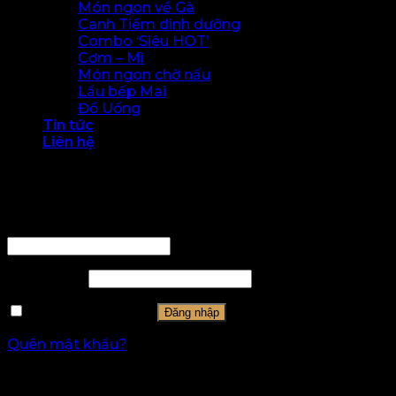
Món ngon về Gà
Canh Tiềm dinh dưỡng
Combo ‘Siêu HOT’
Cơm – Mì
Món ngon chờ nấu
Lẩu bếp Mai
Đồ Uống
Tin tức
Liên hệ
Đăng nhập
Tên tài khoản hoặc địa chỉ email
*
Mật khẩu
*
Ghi nhớ mật khẩu
Đăng nhập
Quên mật khẩu?