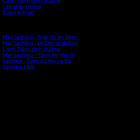
Canh Tiềm dinh dưỡng
Lẩu ship Online
Sushi & Maki
Hệ thống Sachiko
Mai Sachiko - Ship đồ ăn đêm
Mai Sachiko - Đi Chợ giúp Bạn
Canh Tiềm dinh dưỡng
Mai Sachiko - Tiệm Mì Vạn Vị
Sachiko - Cơm cữ Mẹ và Bé
Sachiko F&B
Vị trí