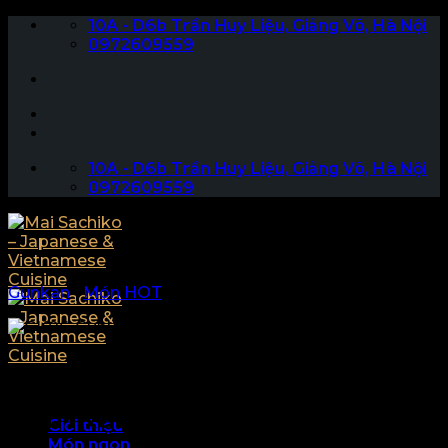
Skip
10A - D6b Trần Huy Liệu, Giảng Võ, Hà Nội
to
0972609559
content
10A - D6b Trần Huy Liệu, Giảng Võ, Hà Nội
0972609559
Gunkan
|
Món HOT
Assorted Gunkan –
Gunkan Tổng hợp
Giới thiệu
Món ngon