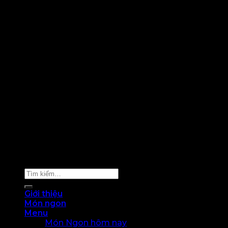
Copyright 2024 © Sachiko. All rights reserved
Tìm
kiếm:
Giới thiệu
Món ngon
Menu
Món Ngon hôm nay