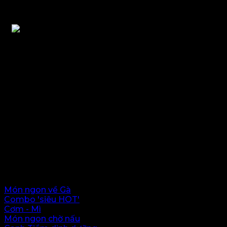
Mai Sachiko - Delivery Food - (Japanese &
Vietnamese Cuisine)
Địa chỉ: 10A-D6b Trần Huy Liệu, Giảng Võ, Hà Nội.
Hotline: 0972 60 9559 hoặc 0339 236923
Thực đơn
Món ngon về Gà
Combo 'siêu HOT'
Cơm - Mì
Món ngon chờ nấu