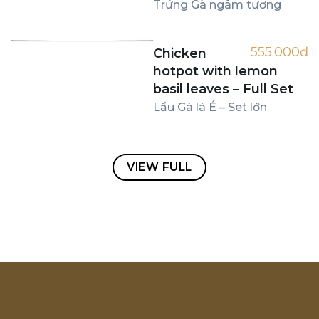
Trứng Gà ngâm tương
555.000đ
Chicken
hotpot with lemon
basil leaves – Full Set
Lẩu Gà lá É – Set lớn
VIEW FULL