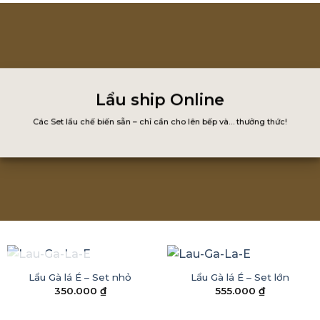
Lẩu ship Online
Các Set lẩu chế biến sẵn – chỉ cần cho lên bếp và… thưởng thức!
HẾT HÀNG
Lẩu Gà lá É – Set nhỏ
Lẩu Gà lá É – Set lớn
350.000
₫
555.000
₫