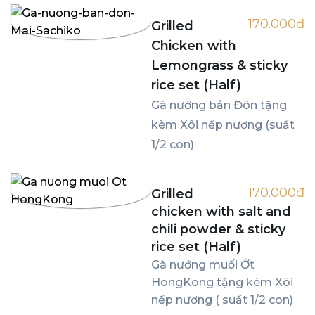
170.000đ
Grilled
Chicken with
Lemongrass & sticky
rice set (Half)
Gà nướng bản Đôn tặng
kèm Xôi nếp nương (suất
1/2 con)
170.000đ
Grilled
chicken with salt and
chili powder & sticky
rice set (Half)
Gà nướng muối Ớt
HongKong tặng kèm Xôi
nếp nương ( suất 1/2 con)