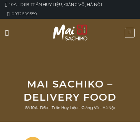
Skip
10A - D6B TRẦN HUY LIỆU, GIẢNG VÕ, HÀ NỘI
to
0972609559
content
MAI SACHIKO –
DELIVERY FOOD
Số 10A- D6b – Trần Huy Liệu – Giảng Võ – Hà Nội