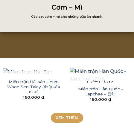
Cơm – Mì
Các set cơm – mì cho những bữa ăn nhanh.
HẾT HÀNG
Miến trộn Hải sản – Yum
HẾT HÀNG
Woon Sen Talay (ยำวุ้นเส้น
Miến trộn Hàn Quốc –
ทะเล)
Japchae – 잡채
160.000
₫
160.000
₫
XEM THÊM