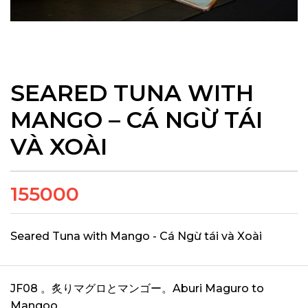
SEARED TUNA WITH
MANGO – CÁ NGỪ TÁI
VÀ XOÀI
155000
Seared Tuna with Mango - Cá Ngừ tái và Xoài
JF08 。炙りマグロとマンゴー。Aburi Maguro to
Mangoo