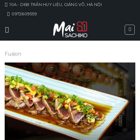
Skip
10A - D6B TRẦN HUY LIỆU, GIẢNG VÕ, HÀ NỘI
to
0972609559
content
Fusion