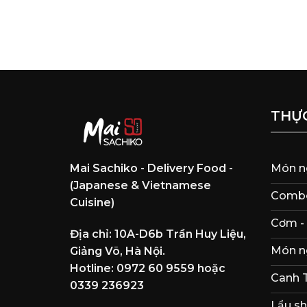
THỰ
Mai Sachiko - Delivery Food -
Món n
(Japanese & Vietnamese
Combo
Cuisine)
Cơm -
Địa chỉ: 10A-D6b Trần Huy Liệu,
Món n
Giảng Võ, Hà Nội.
Hotline: 0972 60 9559 hoặc
Canh 
0339 236923
Lẩu sh