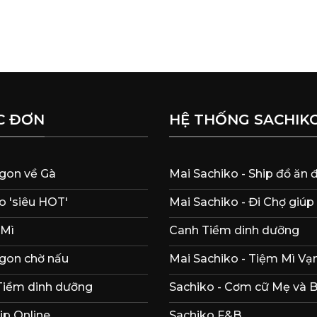
C ĐƠN
HỆ THỐNG SACHIK
gon về Gà
Mai Sachiko - Ship đồ ăn
 'siêu HOT'
Mai Sachiko - Đi Chợ giúp
 Mì
Canh Tiềm dinh dưỡng
gon chờ nấu
Mai Sachiko - Tiệm Mì Vạn
Tiềm dinh dưỡng
Sachiko - Cơm cữ Mẹ và 
ip Online
Sachiko F&B