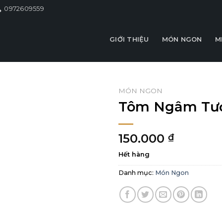
0972609559
GIỚI THIỆU
MÓN NGON
M
MÓN NGON
Tôm Ngâm Tư
150.000
₫
Hết hàng
Danh mục:
Món Ngon