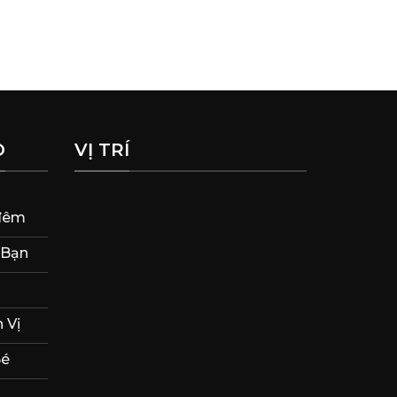
Lẩ
O
VỊ TRÍ
 đêm
 Bạn
 Vị
Bé