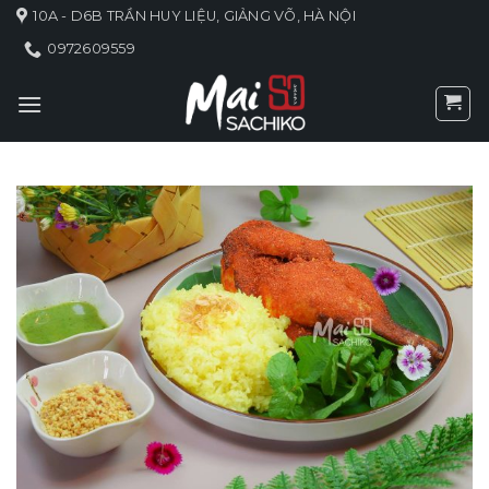
Skip
10A - D6B TRẦN HUY LIỆU, GIẢNG VÕ, HÀ NỘI
to
0972609559
content