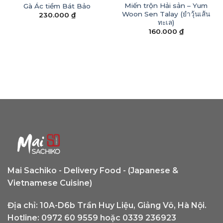
HẾT HÀNG
Miến trộn Hải sản – Yum
Gà Ác tiềm Bát Bảo
Woon Sen Talay (ยำวุ้นเส้น
230.000
₫
ทะเล)
160.000
₫
Mai Sachiko - Delivery Food - (Japanese &
Vietnamese Cuisine)
Địa chỉ: 10A-D6b Trần Huy Liệu, Giảng Võ, Hà Nội.
Hotline: 0972 60 9559 hoặc 0339 236923