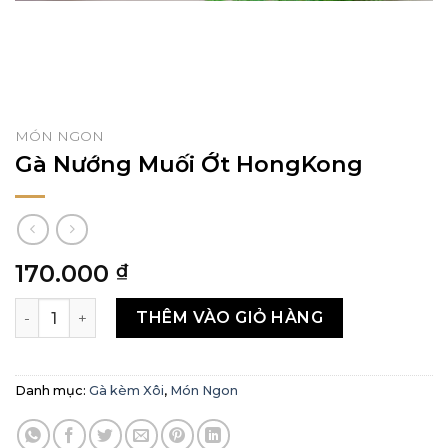
MÓN NGON
Gà Nướng Muối Ớt HongKong
170.000
₫
Gà Nướng Muối Ớt HongKong số lượng
THÊM VÀO GIỎ HÀNG
Danh mục:
Gà kèm Xôi
,
Món Ngon