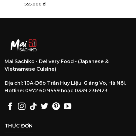
555.000
₫
Mai Sachiko - Delivery Food - (Japanese &
Vietnamese Cuisine)
Địa chỉ: 10A-D6b Trần Huy Liệu, Giảng Võ, Hà Nội.
Hotline: 0972 60 9559 hoặc 0339 236923
THỰC ĐƠN