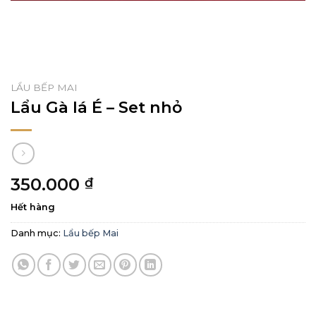
LẨU BẾP MAI
Lẩu Gà lá É – Set nhỏ
350.000
₫
Hết hàng
Danh mục:
Lẩu bếp Mai