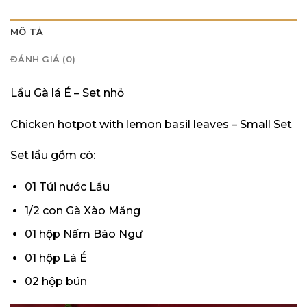
MÔ TẢ
ĐÁNH GIÁ (0)
Lẩu Gà lá É – Set nhỏ
Chicken hotpot with lemon basil leaves – Small Set
Set lẩu gồm có:
01 Túi nước Lẩu
1/2 con Gà Xào Măng
01 hộp Nấm Bào Ngư
01 hộp Lá É
02 hộp bún