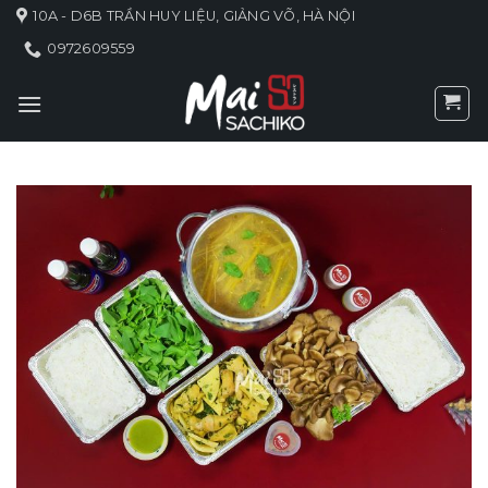
Skip
10A - D6B TRẦN HUY LIỆU, GIẢNG VÕ, HÀ NỘI
to
0972609559
content