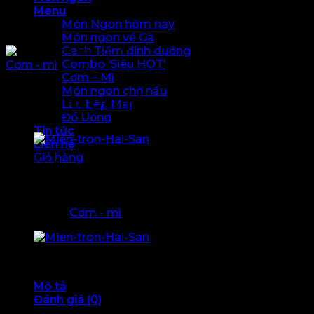
Menu
Món Ngon hôm nay
Món ngon về Gà
Canh Tiềm dinh dưỡng
Combo ‘Siêu HOT’
Cơm - mì
Cơm – Mì
Món ngon chờ nấu
Miến trộn Hàn Quốc – Jap
Lẩu bếp Mai
Đồ Uống
Tin tức
Liên hệ
Giỏ hàng
160.000
₫
Chưa có sản phẩm trong giỏ hàng.
Hết hàng
Giỏ hàng
Danh mục:
Cơm - mì
Giỏ hàng
Giỏ hàng
Chưa có sản phẩm trong giỏ hàng.
Mô tả
Giỏ hàng
Đánh giá (0)