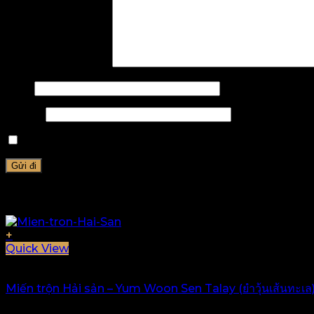
Đánh giá của bạn
*
Tên
*
Email
*
Lưu tên của tôi, email, và trang web trong trình duyệ
Sản phẩm tương tự
+
Quick View
Hết hàng
Miến trộn Hải sản – Yum Woon Sen Talay (ยำวุ้นเส้นทะเล