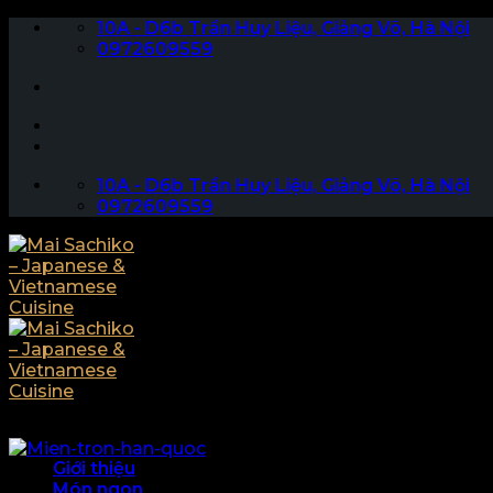
Skip
10A - D6b Trần Huy Liệu, Giảng Võ, Hà Nội
to
0972609559
content
10A - D6b Trần Huy Liệu, Giảng Võ, Hà Nội
0972609559
Giới thiệu
Món ngon