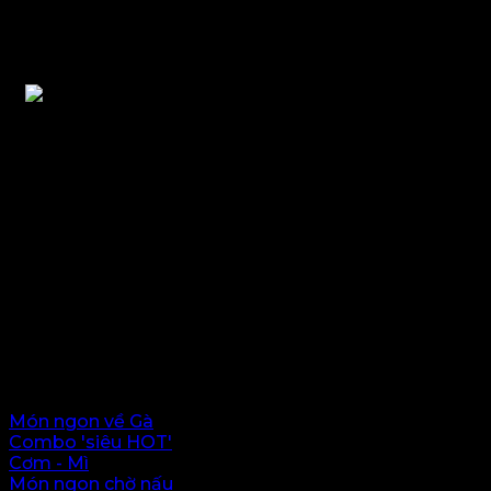
160.000
₫
Mai Sachiko - Delivery Food - (Japanese & Vietnames
Địa chỉ: 10A-D6b Trần Huy Liệu, Giảng Võ, Hà Nội.
Hotline: 0972 60 9559 hoặc 0339 236923
Thực đơn
Món ngon về Gà
Combo 'siêu HOT'
Cơm - Mì
Món ngon chờ nấu