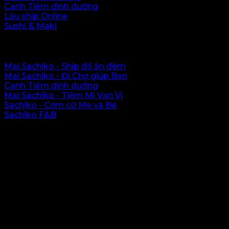
Canh Tiềm dinh dưỡng
Lẩu ship Online
Sushi & Maki
Hệ thống Sachiko
Mai Sachiko - Ship đồ ăn đêm
Mai Sachiko - Đi Chợ giúp Bạn
Canh Tiềm dinh dưỡng
Mai Sachiko - Tiệm Mì Vạn Vị
Sachiko - Cơm cữ Mẹ và Bé
Sachiko F&B
Vị trí