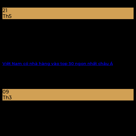
21
Th5
Việt Nam có nhà hàng vào top 50 ngon nhất châu Á
Một nhà hàng tại trung tâm TP HCM là đại diện duy
nhất của Việt [...]
09
Th3