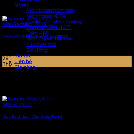
Menu
Món Ngon hôm nay
Món ngon về Gà
Canh Tiềm dinh dưỡng
Combo ‘Siêu HOT’
Cơm – Mì
NHÀ HÀNG NHẬT BẢN SACHIKO
Món ngon chờ nấu
Lẩu bếp Mai
[...]
Đồ Uống
Tin tức
26
Liên hệ
Th8
Giỏ hàng
Chưa có sản phẩm trong giỏ hàng.
Giỏ hàng
Giỏ hàng
Chưa có sản phẩm trong giỏ hàng.
Mai Sachiko – Delivery Food
Giỏ hàng
Mai Sachiko – Delivery Food Hệ thống ship đồ ăn
Online. Ngày nay, nhịp sống [...]