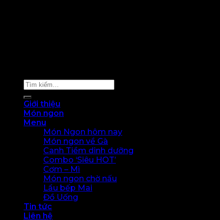
Copyright 2024 © Sachiko. All rights reserved
Tìm
kiếm:
Giới thiệu
Món ngon
Menu
Món Ngon hôm nay
Món ngon về Gà
Canh Tiềm dinh dưỡng
Combo ‘Siêu HOT’
Cơm – Mì
Món ngon chờ nấu
Lẩu bếp Mai
Đồ Uống
Tin tức
Liên hệ