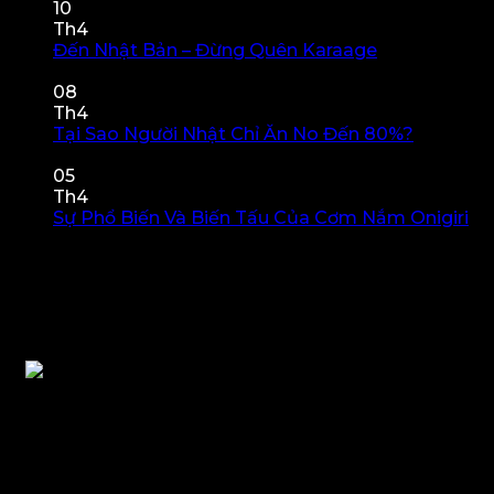
SACHIKO
Sò
10
Đỏ
Th4
–
Đến Nhật Bản – Đừng Quên Karaage
Chức năng
ở
Tinh
bình luận bị tắt
Đến
Hoa
08
Nhật
Của
Th4
Bản
Biển
Tại Sao Người Nhật Chỉ Ăn No Đến 80%?
Chức
–
ở
Cả
năng bình luận bị tắt
Đừng
Tại
–
05
Quên
Sao
Chạm
Th4
Karaage
Người
Đỉnh
Sự Phổ Biến Và Biến Tấu Của Cơm Nắm Onigiri
Nhật
ở
Vị
Chức năng bình luận bị tắt
Chỉ
Sự
Giác
Giỏ hàng
Ăn
Phổ
No
Biến
Đến
Và
80%?
Biến
Tấu
Của
Cơm
Nắm
Onigiri