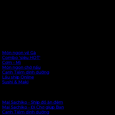
Mai Sachiko - Delivery Food - (Japanese &
Vietnamese Cuisine)
Địa chỉ: 10A-D6b Trần Huy Liệu, Giảng Võ, Hà Nội.
Hotline: 0972 60 9559 hoặc 0339 236923
Thực đơn
Món ngon về Gà
Combo 'siêu HOT'
Cơm - Mì
Món ngon chờ nấu
Canh Tiềm dinh dưỡng
Lẩu ship Online
Sushi & Maki
Hệ thống Sachiko
Mai Sachiko - Ship đồ ăn đêm
Mai Sachiko - Đi Chợ giúp Bạn
Canh Tiềm dinh dưỡng