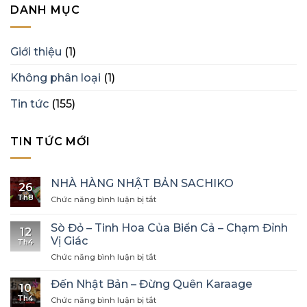
DANH MỤC
Giới thiệu
(1)
Không phân loại
(1)
Tin tức
(155)
TIN TỨC MỚI
NHÀ HÀNG NHẬT BẢN SACHIKO
26
Th8
ở
Chức năng bình luận bị tắt
NHÀ
HÀNG
Sò Đỏ – Tinh Hoa Của Biển Cả – Chạm Đỉnh
12
NHẬT
Vị Giác
Th4
BẢN
ở
Chức năng bình luận bị tắt
SACHIKO
Sò
Đỏ
Đến Nhật Bản – Đừng Quên Karaage
10
–
Th4
ở
Chức năng bình luận bị tắt
Tinh