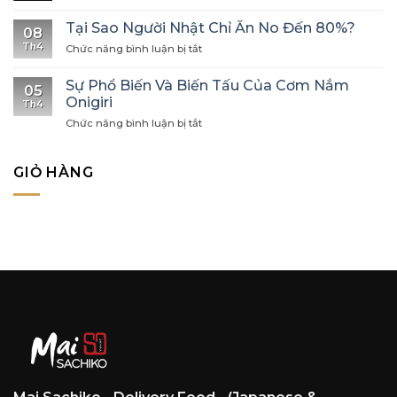
Đến
Hoa
Nhật
Của
Tại Sao Người Nhật Chỉ Ăn No Đến 80%?
08
Bản
Biển
Th4
ở
Chức năng bình luận bị tắt
–
Cả
Tại
Đừng
–
Sao
Quên
Sự Phổ Biến Và Biến Tấu Của Cơm Nắm
Chạm
05
Người
Karaage
Onigiri
Đỉnh
Th4
Nhật
Vị
ở
Chức năng bình luận bị tắt
Chỉ
Giác
Sự
Ăn
Phổ
No
Biến
Đến
GIỎ HÀNG
Và
80%?
Biến
Tấu
Của
Cơm
Nắm
Onigiri