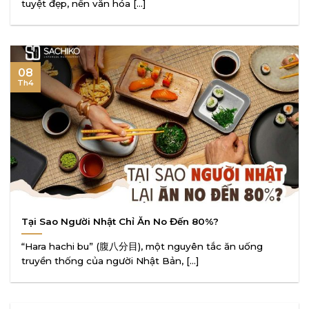
tuyệt đẹp, nền văn hóa [...]
08
Th4
Tại Sao Người Nhật Chỉ Ăn No Đến 80%?
“Hara hachi bu” (腹八分目), một nguyên tắc ăn uống
truyền thống của người Nhật Bản, [...]