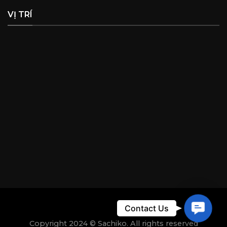
VỊ TRÍ
Contac
Contact Us
Copyright 2024 © Sachiko. All rights reserved