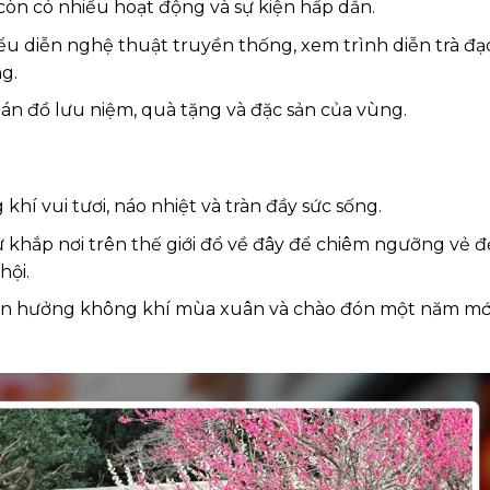
còn có nhiều hoạt động và sự kiện hấp dẫn.
ểu diễn nghệ thuật truyền thống, xem trình diễn trà đạ
g.
 bán đồ lưu niệm, quà tặng và đặc sản của vùng.
í vui tươi, náo nhiệt và tràn đầy sức sống.
 khắp nơi trên thế giới đổ về đây để chiêm ngưỡng vẻ 
hội.
tận hưởng không khí mùa xuân và chào đón một năm mớ