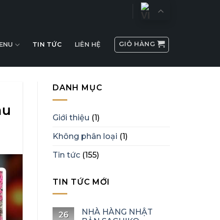
GIỎ HÀNG
ENU
TIN TỨC
LIÊN HỆ
DANH MỤC
àu
Giới thiệu
(1)
Không phân loại
(1)
Tin tức
(155)
TIN TỨC MỚI
NHÀ HÀNG NHẬT
26