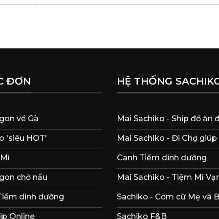
C ĐƠN
HỆ THỐNG SACHIK
gon về Gà
Mai Sachiko - Ship đồ ăn
 'siêu HOT'
Mai Sachiko - Đi Chợ giúp
 Mì
Canh Tiềm dinh dưỡng
gon chờ nấu
Mai Sachiko - Tiệm Mì Vạn
Tiềm dinh dưỡng
Sachiko - Cơm cữ Mẹ và 
ip Online
Sachiko F&B