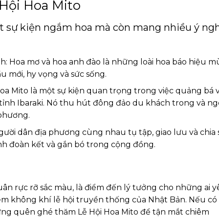
 Hội Hoa Mito
ột sự kiện ngắm hoa mà còn mang nhiều ý ngh
nh: Hoa mơ và hoa anh đào là những loài hoa báo hiệu m
u mới, hy vọng và sức sống.
Hoa Mito là một sự kiện quan trọng trong việc quảng bá 
 tỉnh Ibaraki. Nó thu hút đông đảo du khách trong và ng
 phương.
gười dân địa phương cùng nhau tụ tập, giao lưu và chia 
nh đoàn kết và gắn bó trong cộng đồng.
uân rực rỡ sắc màu, là điểm đến lý tưởng cho những ai 
ệm không khí lễ hội truyền thống của Nhật Bản. Nếu có
ừng quên ghé thăm Lễ Hội Hoa Mito để tận mắt chiêm