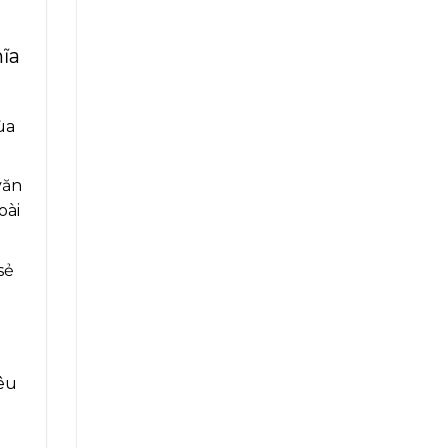
ĩa
ùa
văn
oài
sẻ
yêu