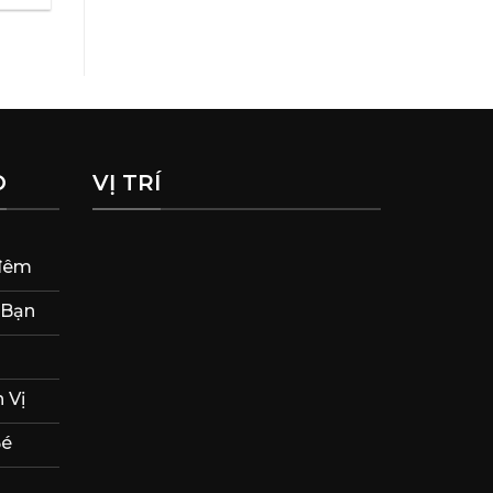
O
VỊ TRÍ
 đêm
 Bạn
 Vị
Bé