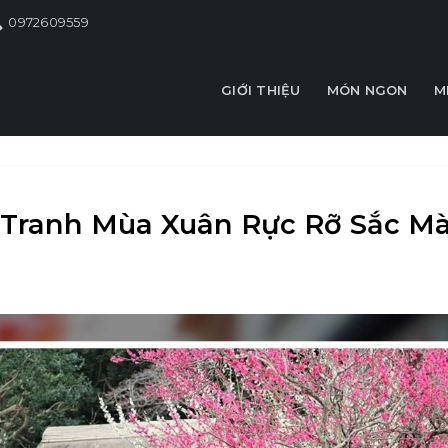
0972609559
GIỚI THIỆU
MÓN NGON
M
c Tranh Mùa Xuân Rực Rỡ Sắc M