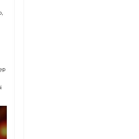
o,
đẹp
i