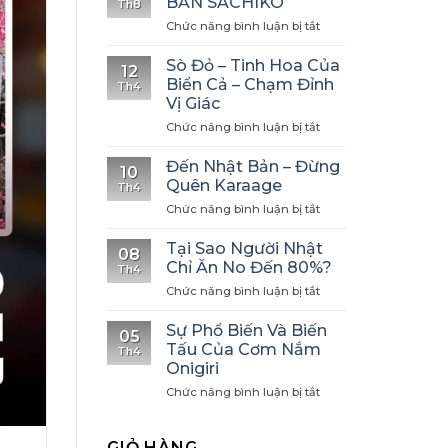
BẢN SACHIKO
Th8
ở
Chức năng bình luận bị tắt
NHÀ
HÀNG
Sò Đỏ – Tinh Hoa Của
12
NHẬT
Biển Cả – Chạm Đỉnh
Th4
BẢN
Vị Giác
SACHIKO
ở
Chức năng bình luận bị tắt
Sò
Đỏ
Đến Nhật Bản – Đừng
10
–
Quên Karaage
Th4
Tinh
ở
Chức năng bình luận bị tắt
Hoa
Đến
Của
Nhật
Biển
Tại Sao Người Nhật
08
Bản
Cả
Chỉ Ăn No Đến 80%?
Th4
–
–
ở
Chức năng bình luận bị tắt
Đừng
Chạm
Tại
Quên
Đỉnh
Sao
Karaage
Sự Phổ Biến Và Biến
Vị
05
Người
Tấu Của Cơm Nắm
Giác
Th4
Nhật
Onigiri
Chỉ
ở
Chức năng bình luận bị tắt
Ăn
Sự
No
Phổ
Đến
Biến
80%?
GIỎ HÀNG