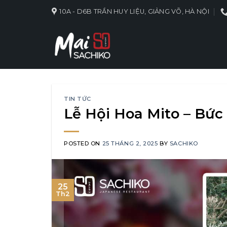
Skip
10A - D6B TRẦN HUY LIỆU, GIẢNG VÕ, HÀ NỘI
to
content
TIN TỨC
Lễ Hội Hoa Mito – Bứ
POSTED ON
25 THÁNG 2, 2025
BY
SACHIKO
25
Th2