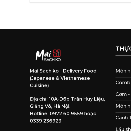
THỰ
Mai Sachiko - Delivery Food -
Món n
(Japanese & Vietnamese
Combo
Cuisine)
Cơm -
Địa chỉ: 10A-D6b Trần Huy Liệu,
Món n
Giảng Võ, Hà Nội.
Hotline: 0972 60 9559 hoặc
Canh 
0339 236923
Lẩu sh