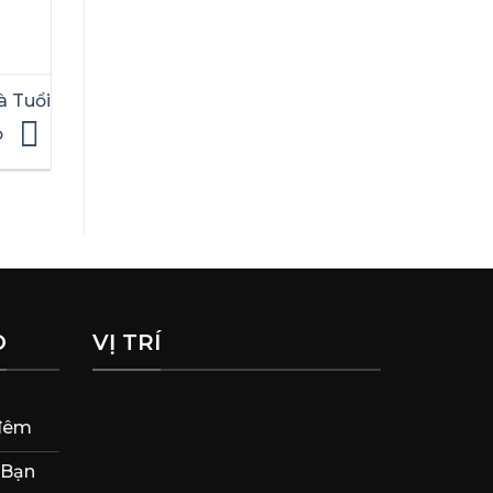
 Tuổi
ọ
O
VỊ TRÍ
 đêm
 Bạn