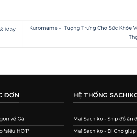
Kuromame – Tượng Trưng Cho Sức Khỏe Và
 & May
Th
C ĐƠN
HỆ THỐNG SACHIK
gon về Gà
Mai Sachiko - Ship đồ ăn
 'siêu HOT'
Mai Sachiko - Đi Chợ giúp