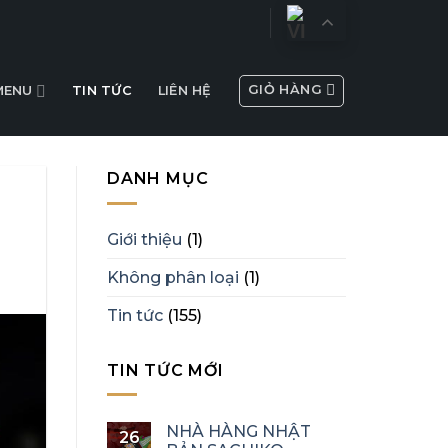
GIỎ HÀNG
MENU
TIN TỨC
LIÊN HỆ
DANH MỤC
Giới thiệu
(1)
Không phân loại
(1)
Tin tức
(155)
TIN TỨC MỚI
NHÀ HÀNG NHẬT
26