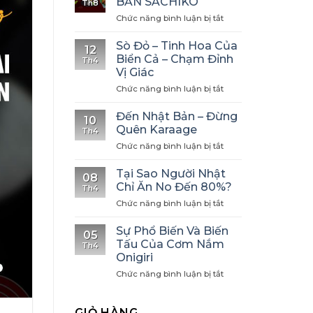
BẢN SACHIKO
Th8
ở
Chức năng bình luận bị tắt
NHÀ
HÀNG
Sò Đỏ – Tinh Hoa Của
12
NHẬT
Biển Cả – Chạm Đỉnh
Th4
BẢN
Vị Giác
SACHIKO
ở
Chức năng bình luận bị tắt
Sò
Đỏ
Đến Nhật Bản – Đừng
10
–
Quên Karaage
Th4
Tinh
ở
Chức năng bình luận bị tắt
Hoa
Đến
Của
Nhật
Biển
Tại Sao Người Nhật
08
Bản
Cả
Chỉ Ăn No Đến 80%?
Th4
–
–
ở
Chức năng bình luận bị tắt
Đừng
Chạm
Tại
Quên
Đỉnh
Sao
Karaage
Sự Phổ Biến Và Biến
Vị
05
Người
Tấu Của Cơm Nắm
Giác
Th4
Nhật
Onigiri
Chỉ
ở
Chức năng bình luận bị tắt
Ăn
Sự
No
Phổ
Đến
Biến
80%?
GIỎ HÀNG