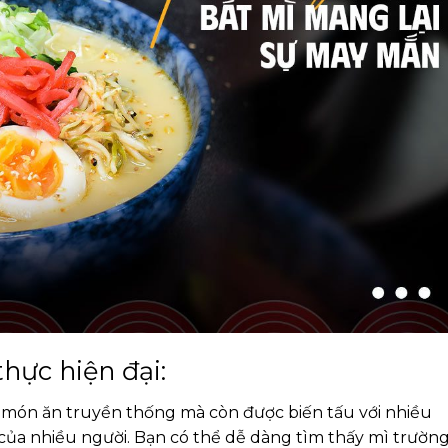
hực hiện đại:
à món ăn truyền thống mà còn được biến tấu với nhiều
của nhiều người. Bạn có thể dễ dàng tìm thấy mì trườn