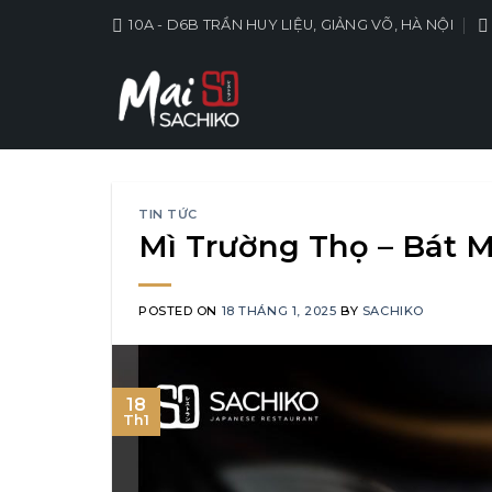
Skip
10A - D6B TRẦN HUY LIỆU, GIẢNG VÕ, HÀ NỘI
to
content
TIN TỨC
Mì Trường Thọ – Bát 
POSTED ON
18 THÁNG 1, 2025
BY
SACHIKO
18
Th1