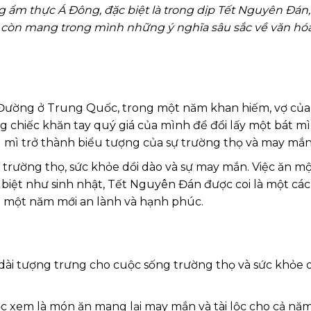
 ẩm thực Á Đông, đặc biệt là trong dịp Tết Nguyên Đán,
còn mang trong mình những ý nghĩa sâu sắc về văn hó
 Đường ở Trung Quốc, trong một năm khan hiếm, vợ của
hiếc khăn tay quý giá của mình để đổi lấy một bát mì
1
mì trở thành biểu tượng của sự trường thọ và may mắn
 trường thọ, sức khỏe dồi dào và sự may mắn. Việc ăn m
biệt như sinh nhật, Tết Nguyên Đán được coi là một cá
h một năm mới an lành và hạnh phúc.
 dài tượng trưng cho cuộc sống trường thọ và sức khỏe 
ợc xem là món ăn mang lại may mắn và tài lộc cho cả năm