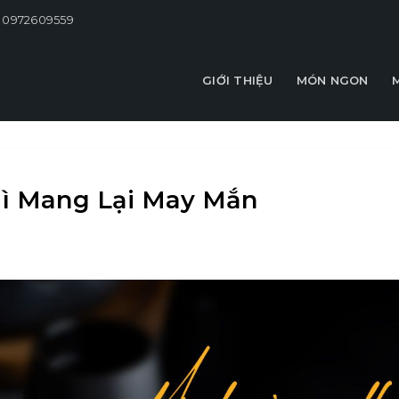
0972609559
GIỚI THIỆU
MÓN NGON
Mì Mang Lại May Mắn