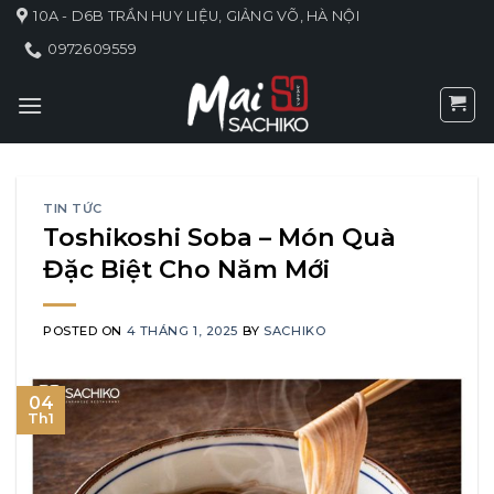
Skip
10A - D6B TRẦN HUY LIỆU, GIẢNG VÕ, HÀ NỘI
to
0972609559
content
TIN TỨC
Toshikoshi Soba – Món Quà
Đặc Biệt Cho Năm Mới
POSTED ON
4 THÁNG 1, 2025
BY
SACHIKO
04
Th1