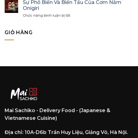
Quên
Sự Phổ Biến Và Biến Tấu Của Cơm Nắm
Chạm
05
Người
Karaage
Onigiri
Đỉnh
Th4
Nhật
Vị
ở
Chức năng bình luận bị tắt
Chỉ
Giác
Sự
Ăn
Phổ
No
Biến
Đến
GIỎ HÀNG
Và
80%?
Biến
Tấu
Của
Cơm
Nắm
Onigiri
Mai Sachiko - Delivery Food - (Japanese &
Vietnamese Cuisine)
Địa chỉ: 10A-D6b Trần Huy Liệu, Giảng Võ, Hà Nội.