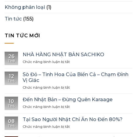
Không phân loại
(1)
Tin tức
(155)
TIN TỨC MỚI
NHÀ HÀNG NHẬT BẢN SACHIKO
26
Th8
ở
Chức năng bình luận bị tắt
NHÀ
HÀNG
Sò Đỏ – Tinh Hoa Của Biển Cả – Chạm Đỉnh
12
NHẬT
Vị Giác
Th4
BẢN
ở
Chức năng bình luận bị tắt
SACHIKO
Sò
Đỏ
Đến Nhật Bản – Đừng Quên Karaage
10
–
Th4
ở
Chức năng bình luận bị tắt
Tinh
Đến
Hoa
Nhật
Của
Tại Sao Người Nhật Chỉ Ăn No Đến 80%?
08
Bản
Biển
Th4
ở
Chức năng bình luận bị tắt
–
Cả
Tại
Đừng
–
Sao